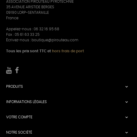
ASSOCIATION PIROUTEAU PYROTECHNIE
35 AVENUE ARISTIDE BERGES
09190 LORP-SENTARAILLE
France
Appelez-nous :
06 32 16 95 68
Fax : 05 61 63 33 25
Écrivez-nous :
boutique@pirouteau.com
Tous les prix sont TTC et
hors frais de port

PRODUITS

INFORMATIONS LÉGALES

VOTRE COMPTE

NOTRE SOCIÉTÉ