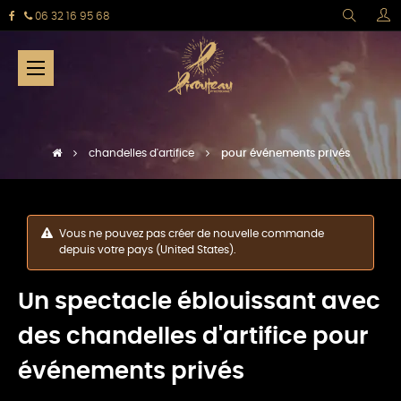
06 32 16 95 68
Basculer
☰
la
navigation
chandelles d'artifice
pour événements privés
Vous ne pouvez pas créer de nouvelle commande
depuis votre pays (United States).
Un spectacle éblouissant avec
des chandelles d'artifice pour
événements privés