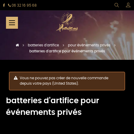
06 32 16 95 68
Basculer
☰
la
navigation
batteries d'artifice
pour événements privés
batteries d'artifice pour événements privés
Vous ne pouvez pas créer de nouvelle commande
depuis votre pays (United States).
batteries d'artifice pour
événements privés