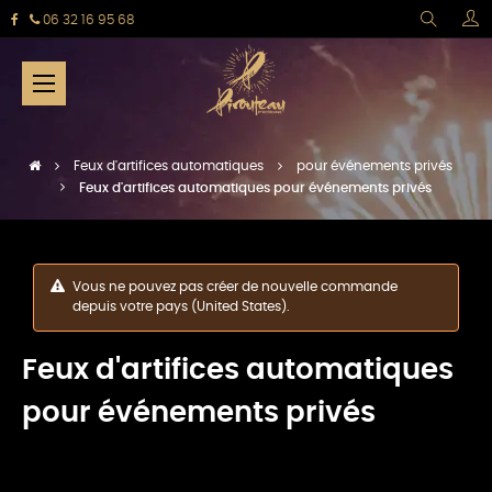
06 32 16 95 68
Basculer
☰
la
navigation
Feux d'artifices automatiques
pour événements privés
Feux d'artifices automatiques pour événements privés
Vous ne pouvez pas créer de nouvelle commande
depuis votre pays (United States).
Feux d'artifices automatiques
pour événements privés