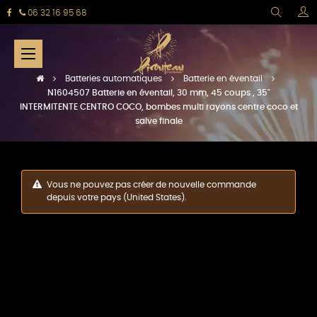
06 32 16 95 68
Basculer
☰
la
navigation
Batteries automatiques
Batterie en éventail
N1604507 Batterie en éventail, 30 mm, 45 coups , 35"
INTERMITENTE CENTRO COCO, bombes multi rayons centre coco et
salve finale
Vous ne pouvez pas créer de nouvelle commande
depuis votre pays (United States).